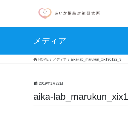
コ
ナ
ン
ビ
テ
ゲ
ン
ー
ツ
シ
へ
ョ
メディア
ス
ン
キ
に
ッ
移
HOME
メディア
aika-lab_marukun_xix190122_3
プ
動
2019年1月22日
aika-lab_marukun_xix