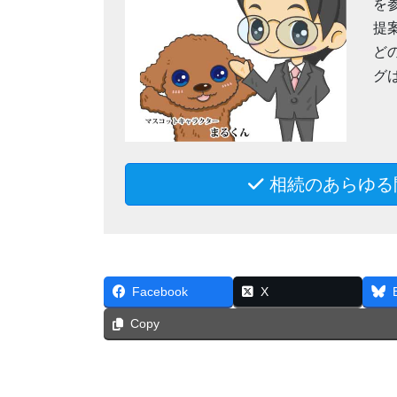
を
提
ど
グ
相続のあらゆる
Facebook
X
Copy