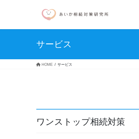
コ
ナ
ン
ビ
テ
ゲ
ン
ー
ツ
シ
へ
ョ
サービス
ス
ン
キ
に
ッ
移
HOME
サービス
プ
動
ワンストップ相続対策