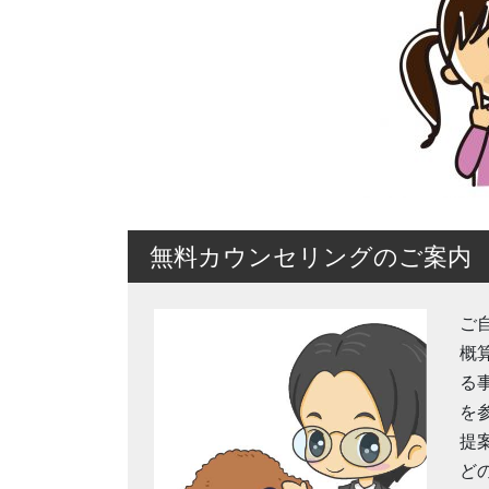
無料カウンセリングのご案内
ご
概
る
を
提
ど