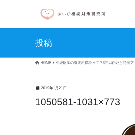
コ
ナ
ン
ビ
テ
ゲ
ン
ー
ツ
シ
へ
ョ
投稿
ス
ン
キ
に
ッ
移
HOME
相続財産の譲渡所得税って？3年以内だと特例ア
プ
動
2019年1月21日
1050581-1031×773