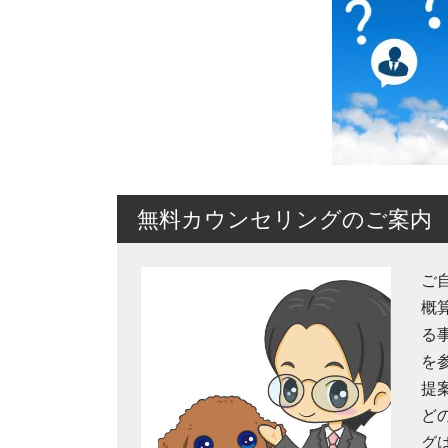
無料カウンセリングのご案内
ご
概
る
を
提
ど
グ