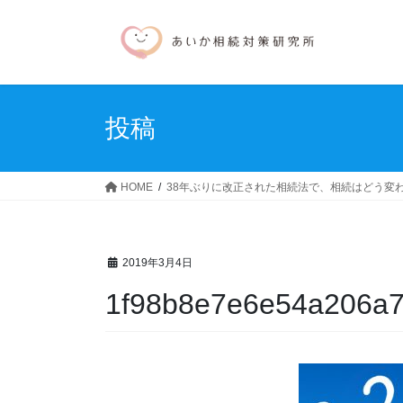
コ
ナ
ン
ビ
テ
ゲ
ン
ー
ツ
シ
へ
ョ
投稿
ス
ン
キ
に
ッ
移
HOME
38年ぶりに改正された相続法で、相続はどう変わ
プ
動
2019年3月4日
1f98b8e7e6e54a206a