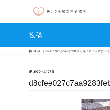
コ
ナ
ン
ビ
テ
ゲ
ン
ー
ツ
シ
へ
ョ
投稿
ス
ン
キ
に
ッ
移
HOME
相続における“審判”の概要と専門家に依頼する利
プ
動
2019年3月27日
d8cfee027c7aa9283fe