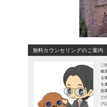
無料カウンセリングのご案内
ご
概
る
を
提
ど
グ