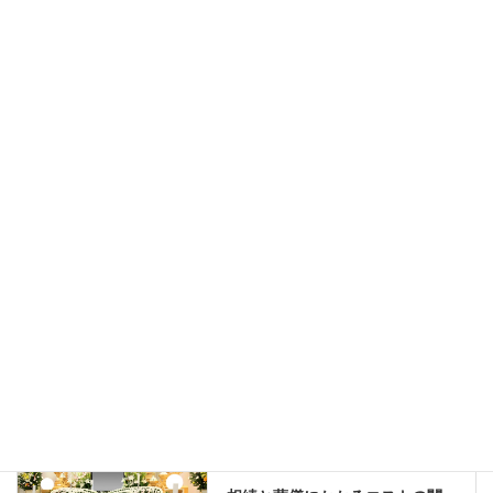
へと話を進めてまいります。 カウンセリングは一切無料な
ので、お気軽にご相談くださいませ。
相続のあらゆる問題をワンストップで解
決
Facebook
X
Bluesky
Hatena
LINE
Threads
Copy
相続のこと
カテゴリー
相続のこと
前の記事