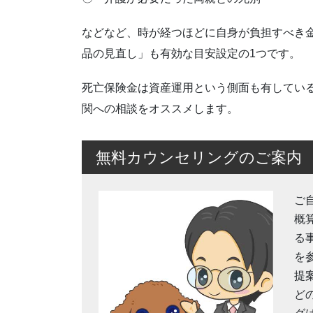
などなど、時が経つほどに自身が負担すべき
品の見直し」も有効な目安設定の1つです。
死亡保険金は資産運用という側面も有してい
関への相談をオススメします。
無料カウンセリングのご案内
ご
概
る
を
提
ど