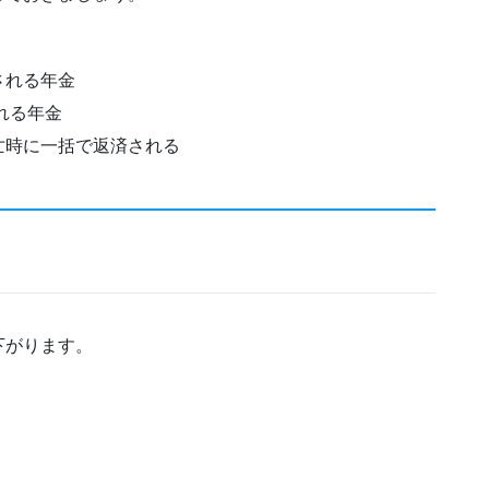
される年金
れる年金
亡時に一括で返済される
下がります。