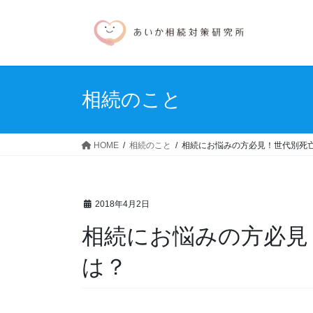
コ
ナ
ン
ビ
テ
ゲ
ン
ー
ツ
シ
へ
ョ
相続のこと
ス
ン
キ
に
ッ
移
HOME
相続のこと
相続にお悩みの方必見！世代別死
プ
動
2018年4月2日
相続にお悩みの方必見
は？