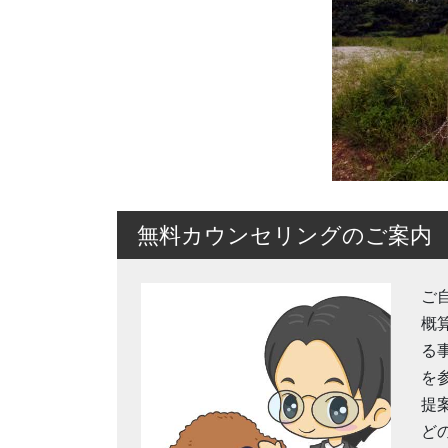
無料カウンセリングのご案内
ご
概
る
を
提
ど