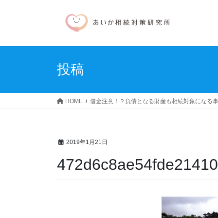
コ
ナ
ン
ビ
テ
ゲ
ン
ー
ツ
シ
へ
ョ
投稿
ス
ン
キ
に
ッ
移
HOME
借金注意！？負債となる財産も相続対象になる
プ
動
2019年1月21日
472d6c8ae54fde21410