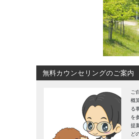
無料カウンセリングのご案内
ご
概
る
を
提
ど