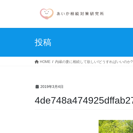
コ
ナ
ン
ビ
テ
ゲ
ン
ー
ツ
シ
へ
ョ
投稿
ス
ン
キ
に
ッ
移
HOME
内縁の妻に相続して欲しい!どうすればいいのか?
プ
動
2019年3月4日
4de748a474925dffab2